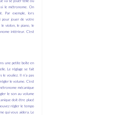
e va se jouer telle ou
ussi le métronome. On
. Par exemple, lors
té pour jouer de votre
e violon, le piano, le
onome intérieur. C’est
ns une petite boîte en
le. Le réglage se fait
le vouliez. Il n’a pas
régler le volume. C’est
e métronome mécanique
égler le son au volume
anique doit être placé
pouvez régler le tempo
ome qui vous aidera. Le