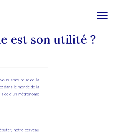
est son utilité ?
s-vous amoureux de la
ez dans le monde de la
 l’aide d’un métronome
ébuter, notre cerveau