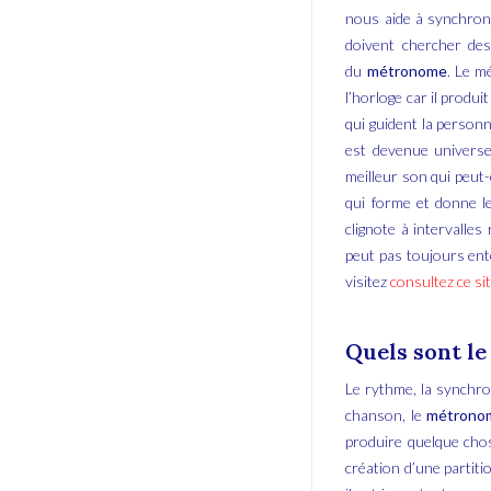
nous aide à synchroni
doivent chercher des
du
métronome
. Le m
l’horloge car il produ
qui guident la personn
est devenue universe
meilleur son qui peut-
qui forme et donne l
clignote à intervalles
peut pas toujours ent
visitez
consultez ce si
Quels sont le
Le rythme, la synchro
chanson, le
métrono
produire quelque cho
création d’une partiti