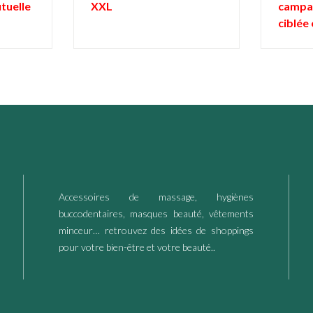
utuelle
XXL
campa
ciblée 
Accessoires de massage, hygiènes
buccodentaires, masques beauté, vêtements
minceur… retrouvez des idées de shoppings
pour votre bien-être et votre beauté..