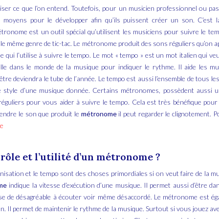
ser ce que l’on entend. Toutefois, pour un musicien professionnel ou pas, c
 moyens pour le développer afin qu’ils puissent créer un son. C’est 
étronome est un outil spécial qu’utilisent les musiciens pour suivre le tem
it le même genre de tic-tac. Le métronome produit des sons réguliers qu’on a
e qui l’utilise à suivre le tempo. Le mot « tempo » est un mot italien qui veu
lle dans le monde de la musique pour indiquer le rythme. Il aide les mu
être deviendra le tube de l’année. Le tempo est aussi l’ensemble de tous l
e style d’une musique donnée. Certains métronomes, possèdent aussi u
 réguliers pour vous aider à suivre le tempo. Cela est très bénéfique pour l’
endre le son que produit le
métronome
il peut regarder le clignotement. P
te
 rôle et l’utilité d’un métronome ?
nisation et le tempo sont des choses primordiales si on veut faire de la m
me
indique la vitesse d’exécution d’une musique. Il permet aussi d’être da
se de désagréable à écouter voir même désaccordé. Le métronome est égal
on. Il permet de maintenir le rythme de la musique. Surtout si vous jouez a