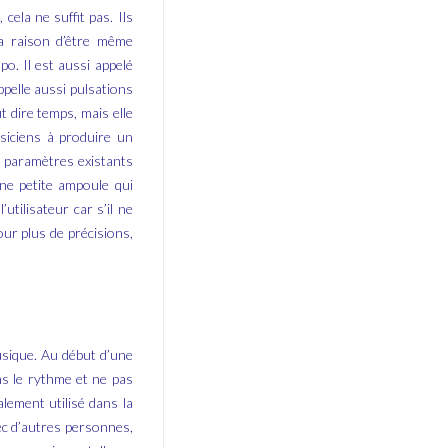
ela ne suffit pas. Ils
la raison d’être même
po. Il est aussi appelé
ppelle aussi pulsations
t dire temps, mais elle
siciens à produire un
es paramètres existants
ne petite ampoule qui
utilisateur car s’il ne
our plus de précisions,
usique. Au début d’une
ns le rythme et ne pas
ement utilisé dans la
vec d’autres personnes,