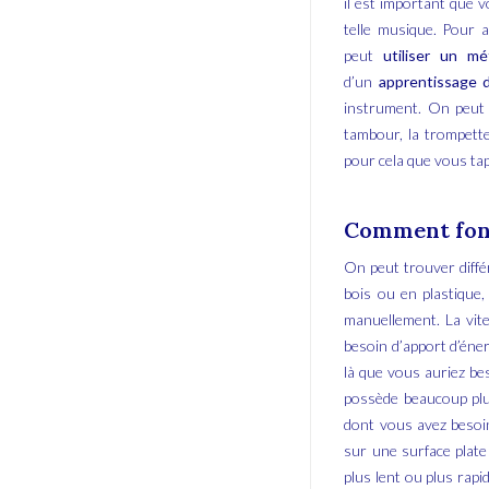
il est important que 
telle musique. Pour 
peut
utiliser un m
d’un
apprentissage d
instrument. On peut a
tambour, la trompette
pour cela que vous tap
Comment fonc
On peut trouver diff
bois ou en plastique,
manuellement. La vite
besoin d’apport d’éner
là que vous auriez b
possède beaucoup plus
dont vous avez besoin
sur une surface plate
plus lent ou plus rapi