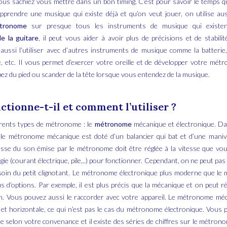
vous sachiez vous mettre dans un bon timing. C’est pour savoir le temps qu
apprendre une musique qui existe déjà et qu’on veut jouer, on utilise a
étronome
sur presque tous les instruments de musique qui existent
e la guitare
, il peut vous aider à avoir plus de précisions et de stabili
ussi l’utiliser avec d’autres instruments de musique comme la batterie, l
, etc. Il vous permet d’exercer votre oreille et de développer votre métr
ez du pied ou scander de la tête lorsque vous entendez de la musique.
tionne-t-il et comment l’utiliser ?
érents types de métronome : le
métronome
mécanique et électronique. Da
 le métronome mécanique est doté d’un balancier qui bat et d’une manivel
sse du son émise par le métronome doit être réglée à la vitesse que vous 
gie (courant électrique, pile,..) pour fonctionner. Cependant, on ne peut pas 
esoin du petit clignotant. Le métronome électronique plus moderne que l
 d’options. Par exemple, il est plus précis que la mécanique et on peut r
. Vous pouvez aussi le raccorder avec votre appareil. Le métronome méc
 et horizontale, ce qui n’est pas le cas du métronome électronique. Vous 
de selon votre convenance et il existe des séries de chiffres sur le métron