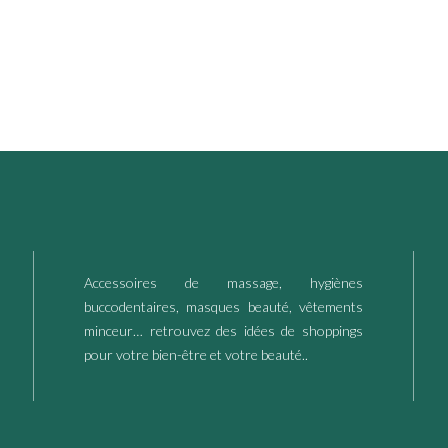
Accessoires de massage, hygiènes
buccodentaires, masques beauté, vêtements
minceur… retrouvez des idées de shoppings
pour votre bien-être et votre beauté..