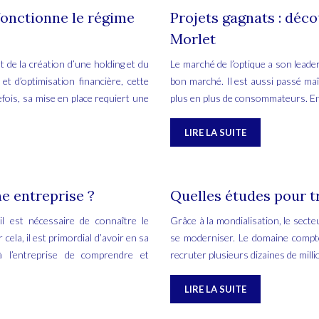
fonctionne le régime
Projets gagnats : déco
Morlet
 de la création d’une holding et du
Le marché de l’optique a son leader
 et d’optimisation financière, cette
bon marché. Il est aussi passé maî
fois, sa mise en place requiert une
plus en plus de consommateurs. E
LIRE LA SUITE
e entreprise ?
Quelles études pour tr
il est nécessaire de connaître le
Grâce à la mondialisation, le secte
ela, il est primordial d’avoir en sa
se moderniser. Le domaine compte
à l’entreprise de comprendre et
recruter plusieurs dizaines de mil
LIRE LA SUITE