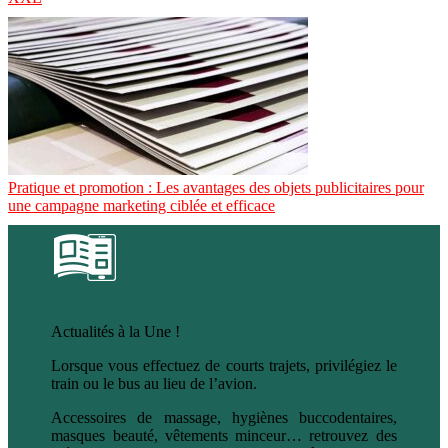
Pratique et promotion : Les avantages des objets publicitaires pour
une campagne marketing ciblée et efficace
Actualités à la Une !
Lorsque vous effectuez de courts trajets, privilégiez le
train ou le bus au lieu de l’avion.
Accessoires de massage, hygiènes buccodentaires,
masques beauté, vêtements minceur… retrouvez des