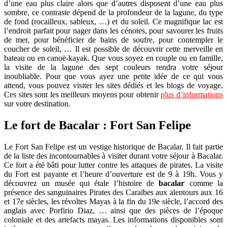
d’une eau plus claire alors que d’autres disposent d’une eau plus
sombre, ce contraste dépend de la profondeur de la lagune, du type
de fond (rocailleux, sableux, …) et du soleil. Ce magnifique lac est
l’endroit parfait pour nager dans les cénotes, pour savourer les fruits
de mer, pour bénéficier de bains de soufre, pour contempler le
coucher de soleil, … Il est possible de découvrir cette merveille en
bateau ou en canoë-kayak. Que vous soyez en couple ou en famille,
la visite de la lagune des sept couleurs rendra votre séjour
inoubliable. Pour que vous ayez une petite idée de ce qui vous
attend, vous pouvez visiter les sites dédiés et les blogs de voyage.
Ces sites sont les meilleurs moyens pour obtenir
plus d’informations
sur votre destination.
Le fort de Bacalar : Fort San Felipe
Le Fort San Felipe est un vestige historique de Bacalar. Il fait partie
de la liste des incontournables à visiter durant votre séjour à Bacalar.
Ce fort a été bâti pour lutter contre les attaques de pirates. La visite
du Fort est payante et l’heure d’ouverture est de 9 à 19h. Vous y
découvrez un musée qui étale l’histoire de
bacalar
comme la
présence des sanguinaires Pirates des Caraïbes aux alentours aux 16
et 17e siècles, les révoltes Mayas à la fin du 19e siècle, l’accord des
anglais avec Porfirio Diaz, … ainsi que des pièces de l’époque
coloniale et des artefacts mayas. Les informations disponibles sont