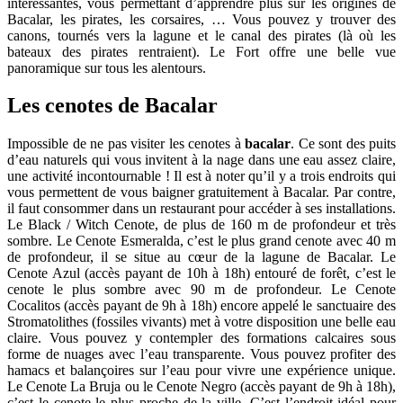
intéressantes, vous permettant d’apprendre plus sur les origines de
Bacalar, les pirates, les corsaires, … Vous pouvez y trouver des
canons, tournés vers la lagune et le canal des pirates (là où les
bateaux des pirates rentraient). Le Fort offre une belle vue
panoramique sur tous les alentours.
Les cenotes de Bacalar
Impossible de ne pas visiter les cenotes à
bacalar
. Ce sont des puits
d’eau naturels qui vous invitent à la nage dans une eau assez claire,
une activité incontournable ! Il est à noter qu’il y a trois endroits qui
vous permettent de vous baigner gratuitement à Bacalar. Par contre,
il faut consommer dans un restaurant pour accéder à ses installations.
Le Black / Witch Cenote, de plus de 160 m de profondeur et très
sombre. Le Cenote Esmeralda, c’est le plus grand cenote avec 40 m
de profondeur, il se situe au cœur de la lagune de Bacalar. Le
Cenote Azul (accès payant de 10h à 18h) entouré de forêt, c’est le
cenote le plus sombre avec 90 m de profondeur. Le Cenote
Cocalitos (accès payant de 9h à 18h) encore appelé le sanctuaire des
Stromatolithes (fossiles vivants) met à votre disposition une belle eau
claire. Vous pouvez y contempler des formations calcaires sous
forme de nuages avec l’eau transparente. Vous pouvez profiter des
hamacs et balançoires sur l’eau pour vivre une expérience unique.
Le Cenote La Bruja ou le Cenote Negro (accès payant de 9h à 18h),
c’est le cenote le plus proche de la ville. C’est l’endroit idéal pour