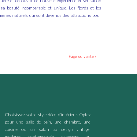
uête et découvrir de nouvelle expérience et sensation
e sa beauté incomparable et unique. Les fjords et les
ènes naturels qui sont devenus des attractions pour
Page suivante »
Choisissez votre style déco d’intérieur. Optez
pour une salle de bain, une chambre, une
cuisine ou un salon au design vintage,
moderne, contemporain, campagne ou