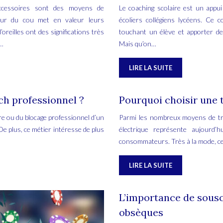
accessoires sont des moyens de
Le coaching scolaire est un appu
tour du cou met en valeur leurs
écoliers collégiens lycéens. Ce 
oreilles ont des significations très
touchant un élève et apporter de
e…
Mais qu’on…
LIRE LA SUITE
ch professionnel ?
Pourquoi choisir une t
cière ou du blocage professionnel d’un
Parmi les nombreux moyens de tra
De plus, ce métier intéresse de plus
électrique représente aujourd’
consommateurs. Très à la mode, cell
LIRE LA SUITE
L’importance de sousc
obsèques