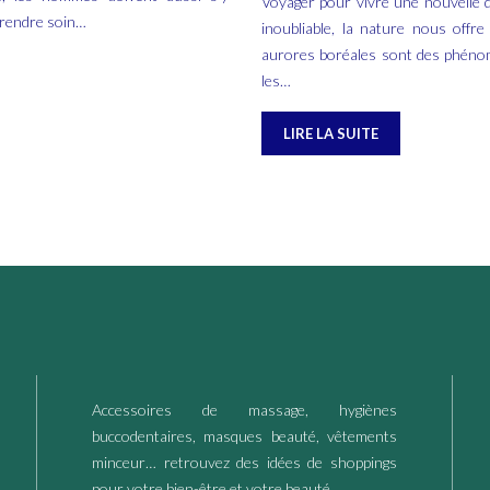
Voyager pour vivre une nouvelle q
prendre soin…
inoubliable, la nature nous offr
aurores boréales sont des phénom
les…
LIRE LA SUITE
Accessoires de massage, hygiènes
buccodentaires, masques beauté, vêtements
minceur… retrouvez des idées de shoppings
pour votre bien-être et votre beauté..