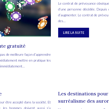
Le contrat de prévoyance obsèques
d’une personne décédée. Depuis 
d’augmenter. Le contrat de prévoya
des…
LIRE LA SUITE
ute gratuité
a pas de meilleure façon d’apprendre
mmédiatement mettre en pratique les
er immédiatement…
e
Les destinations pour 
surréalisme des auror
our être accepté dans la société. Et
e, les hommes doivent aussi s’y