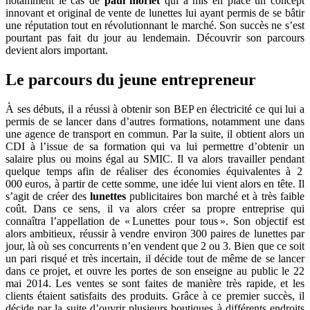
notamment le cas de
paul morlet
qui a mis en place un concept
innovant et original de vente de lunettes lui ayant permis de se bâtir
une réputation tout en révolutionnant le marché. Son succès ne s’est
pourtant pas fait du jour au lendemain. Découvrir son parcours
devient alors important.
Le parcours du jeune entrepreneur
À ses débuts, il a réussi à obtenir son BEP en électricité ce qui lui a
permis de se lancer dans d’autres formations, notamment une dans
une agence de transport en commun. Par la suite, il obtient alors un
CDI à l’issue de sa formation qui va lui permettre d’obtenir un
salaire plus ou moins égal au SMIC. Il va alors travailler pendant
quelque temps afin de réaliser des économies équivalentes à 2
000 euros, à partir de cette somme, une idée lui vient alors en tête. Il
s’agit de créer des
lunettes
publicitaires bon marché et à très faible
coût. Dans ce sens, il va alors créer sa propre entreprise qui
connaîtra l’appellation de « Lunettes pour tous ». Son objectif est
alors ambitieux, réussir à vendre environ 300 paires de lunettes par
jour, là où ses concurrents n’en vendent que 2 ou 3. Bien que ce soit
un pari risqué et très incertain, il décide tout de même de se lancer
dans ce projet, et ouvre les portes de son enseigne au public le 22
mai 2014. Les ventes se sont faites de manière très rapide, et les
clients étaient satisfaits des produits. Grâce à ce premier succès, il
décide par la suite d’ouvrir plusieurs boutiques à différents endroits